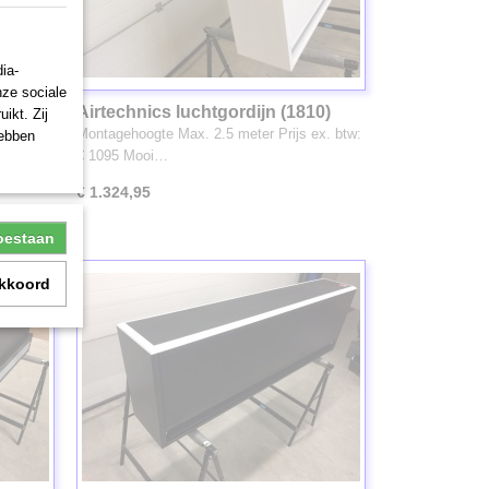
ia-
nze sociale
09)
Airtechnics luchtgordijn (1810)
ikt. Zij
ex. btw:
Montagehoogte Max. 2.5 meter Prijs ex. btw:
hebben
€ 1095 Mooi…
€ 1.324,95
toestaan
akkoord