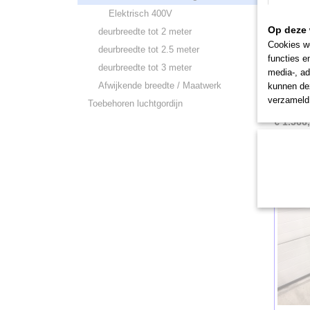
Elektrisch 400V
Op deze 
deurbreedte tot 2 meter
Cookies wo
deurbreedte tot 2.5 meter
functies e
deurbreedte tot 3 meter
Biddle
media-, ad
Montageh
Afwijkende breedte / Maatwerk
kunnen dez
1295,-…
verzameld 
Toebehoren luchtgordijn
€ 1.566