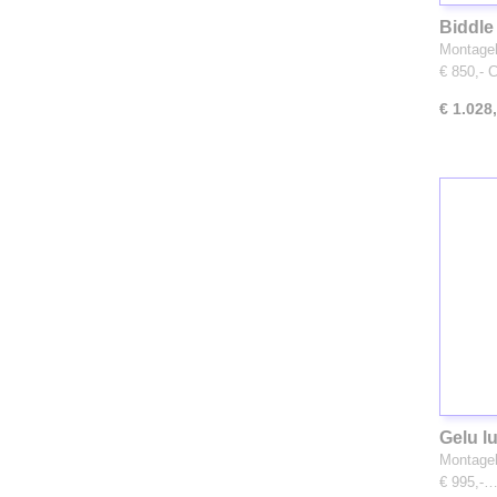
Biddle
Montageh
€ 850,-
€ 1.028
Gelu l
Montageh
€ 995,-