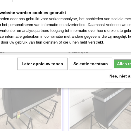
website worden cookies gebruikt
rden door ons gebruikt voor verkeersanalyse, het aanbieden van sociale med
n het personaliseren van informatie en advertenties. Daarnaast verlenen we o
 luchtgordijn (2869)
Airtechnics luchtgordijn (18
vertentie- en analysepartners toegang tot informatie over hoe u onze site gebru
oogte Max. 3 meter Prijs ex. btw: €
Montagehoogte Max. 2.5 meter Prijs 
e informatie gebruiken in combinatie met andere gegevens die zij mogelijk 
€ 1095 Mooi…
door uw gebruik van hun diensten of die u hen hebt verstrekt.
,95
€ 1.324,95
Later opnieuw tonen
Selectie toestaan
Alles 
Nee, niet 