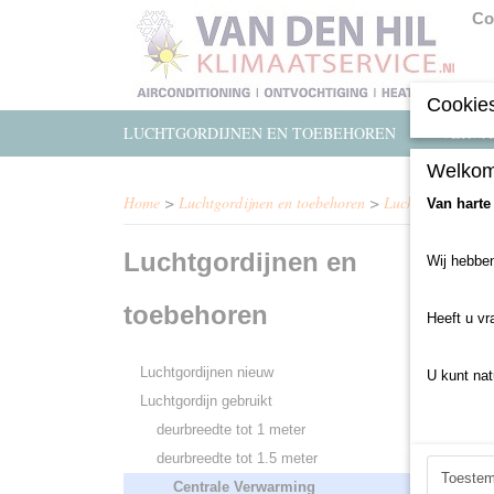
Co
Cookies
LUCHTGORDIJNEN EN TOEBEHOREN
VERWA
Welkom
Home
>
Luchtgordijnen en toebehoren
>
Luchtgordijn gebr
Van harte
Luchtgordijnen en
Wij hebben
Sorteer
toebehoren
Heeft u vr
Luchtgordijnen nieuw
U kunt nat
Luchtgordijn gebruikt
deurbreedte tot 1 meter
deurbreedte tot 1.5 meter
Toeste
Centrale Verwarming