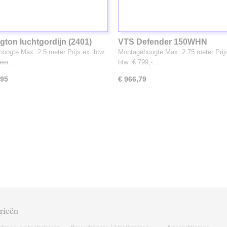
gton luchtgordijn (2401)
VTS Defender 150WHN
luchtgordijn (1365) NIEUW
oogte Max. 2.5 meter Prijs ex. btw:
Montagehoogte Max. 2.75 meter Prij
Zeer…
btw: € 799,-…
,95
€ 966,79
rieën