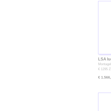
LSA lu
Montageh
€ 1295 
€ 1.566