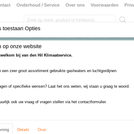
ntact
Onderhoud / Service
Over ons
Voorwaarden
Priv
 toestaan Opties
RMING HEATER
BOUWDROGERS / VENTILATOREN
DOW
 op onze website
uikt
>
deurbreedte tot 1.5 meter
>
Centrale Verwarming
 welkom bij van den Hil Klimaatservice.
 een zeer groot assortiment gebruikte gasheaters en luchtgordijnen.
 op:
agen of specifieke wensen? Laat het ons weten, wij staan u graag te woord.
uurlijk ook uw vraag of vragen stellen via het contactformulier.
mming
Details
Over