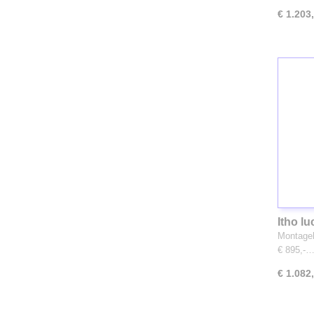
€ 1.203
Itho lu
Montageh
€ 895,-
€ 1.082