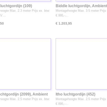
 luchtgordijn (109)
Biddle luchtgordijn, Ambient
stuks op voorraad)
oogte Max. 2.3 meter Prijs ex. btw:
Montagehoogte Max. 3.5 meter Prijs 
 CV…
€ 995,-…
,50
€ 1.203,95
uchtgordijn (2099), Ambient
Itho luchtgordijn (452)
oogte Max. 2.5 meter Prijs ex. btw:
Montagehoogte Max. 2.5 meter Prijs 
…
€ 895,-…