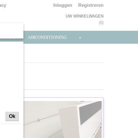
acy
Inloggen
Registreren
UW WINKELWAGEN
Geen producten
(0)
NLOADS
AIRCONDITIONING
+
Ok