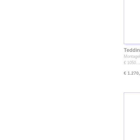
Teddin
(1212)
Montageh
€ 1050…
€ 1.270