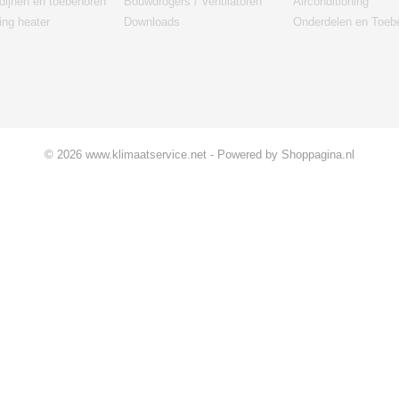
dijnen en toebehoren
Bouwdrogers / Ventilatoren
Airconditioning
ng heater
Downloads
Onderdelen en Toeb
© 2026 www.klimaatservice.net - Powered by Shoppagina.nl