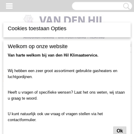
Cookies toestaan Opties
Inloggen
Registreren
Welkom op onze website
UW WINKELWAGEN
Geen producten
(0)
Van harte welkom bij van den Hil Klimaatservice.
Home
>
Luchtgordijnen en toebehoren
>
Luchtgordijn gebruikt
>
Wij hebben een zeer groot assortiment gebruikte gasheaters en
deurbreedte tot 1.5 meter
>
Centrale Verwarming
>
LSA luchtgordijn
luchtgordijnen.
(1167)
Heeft u vragen of specifieke wensen? Laat het ons weten, wij staan
u graag te woord.
U kunt natuurlijk ook uw vraag of vragen stellen via het
contactformulier.
Ok