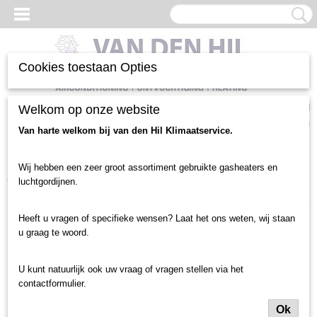
Cookies toestaan Opties
Inloggen
Registreren
Welkom op onze website
UW WINKELWAGEN
Geen producten
(0)
Van harte welkom bij van den Hil Klimaatservice.
Home
>
Luchtgordijnen en toebehoren
>
Luchtgordijn gebruikt
>
Wij hebben een zeer groot assortiment gebruikte gasheaters en
deurbreedte tot 1.5 meter
>
Centrale Verwarming
>
Supair luchtgordijn
luchtgordijnen.
(41)
Heeft u vragen of specifieke wensen? Laat het ons weten, wij staan
u graag te woord.
U kunt natuurlijk ook uw vraag of vragen stellen via het
contactformulier.
Ok