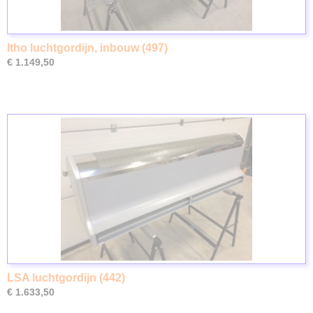
Itho luchtgordijn, inbouw (497)
€ 1.149,50
LSA luchtgordijn (442)
€ 1.633,50