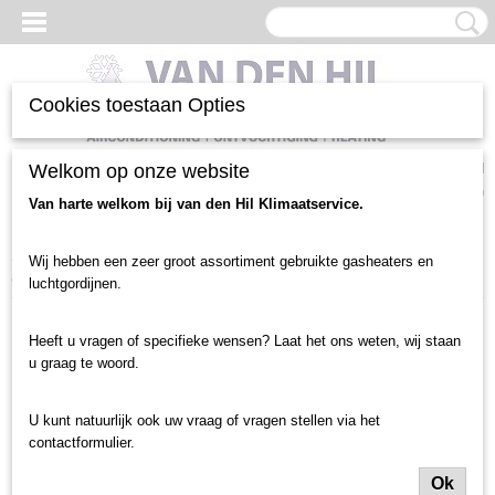
Cookies toestaan Opties
Inloggen
Registreren
Welkom op onze website
UW WINKELWAGEN
Geen producten
(0)
Van harte welkom bij van den Hil Klimaatservice.
Home
>
Luchtgordijnen en toebehoren
>
Luchtgordijn gebruikt
>
Wij hebben een zeer groot assortiment gebruikte gasheaters en
deurbreedte tot 1.5 meter
>
Centrale Verwarming
>
Itho luchtgordijn (452)
luchtgordijnen.
Heeft u vragen of specifieke wensen? Laat het ons weten, wij staan
u graag te woord.
U kunt natuurlijk ook uw vraag of vragen stellen via het
contactformulier.
Ok