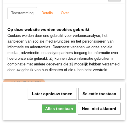
Toestemming
Details
Over
Op deze website worden cookies gebruikt
Cookies worden door ons gebruikt voor verkeersanalyse, het
aanbieden van sociale media-functies en het personaliseren van
informatie en advertenties. Daarnaast verlenen we onze sociale
Thermoscreens C2 1500E 12Kw / 380-400 volt
media-, advertentie- en analysepartners toegang tot informatie over
Montagehoogte Max. 2,5 meter Prijs ex. btw: € 2633,-…
hoe u onze site gebruikt. Zij kunnen deze informatie gebruiken in
combinatie met andere gegevens die zij mogelijk hebben verzameld
€ 3.185,93
door uw gebruik van hun diensten of die u hen hebt verstrekt.
✓
Op voorraad
IN WINKELWAGEN
Later opnieuw tonen
Selectie toestaan
Alles toestaan
Nee, niet akkoord