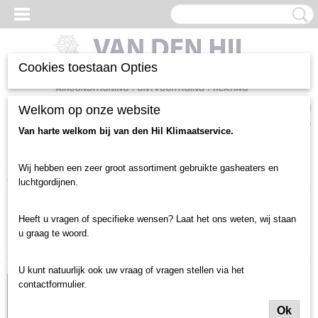
Cookies toestaan Opties
Inloggen
Registreren
Welkom op onze website
UW WINKELWAGEN
Geen producten
(0)
Van harte welkom bij van den Hil Klimaatservice.
Home
>
Luchtgordijnen en toebehoren
>
Luchtgordijnen nieuw
>
Wij hebben een zeer groot assortiment gebruikte gasheaters en
deurbreedte tot 1.5 meter
>
Elektrisch 400V
luchtgordijnen.
Sorteer op:
Heeft u vragen of specifieke wensen? Laat het ons weten, wij staan
u graag te woord.
U kunt natuurlijk ook uw vraag of vragen stellen via het
contactformulier.
Ok