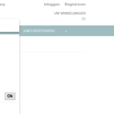
acy
Inloggen
Registreren
UW WINKELWAGEN
Geen producten
(0)
NLOADS
AIRCONDITIONING
+
Ok