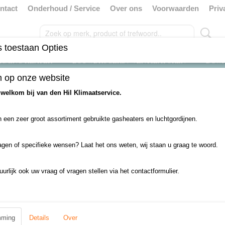
ntact
Onderhoud / Service
Over ons
Voorwaarden
Priv
 toestaan Opties
RMING HEATER
BOUWDROGERS / VENTILATOREN
DOW
 op onze website
ieuw
>
deurbreedte tot 3 meter
>
Elektrisch 400V
 welkom bij van den Hil Klimaatservice.
 een zeer groot assortiment gebruikte gasheaters en luchtgordijnen.
evinden er zich in deze categorie nog geen producten.
 u het later nog eens!
agen of specifieke wensen? Laat het ons weten, wij staan u graag te woord.
uurlijk ook uw vraag of vragen stellen via het contactformulier.
mming
Details
Over