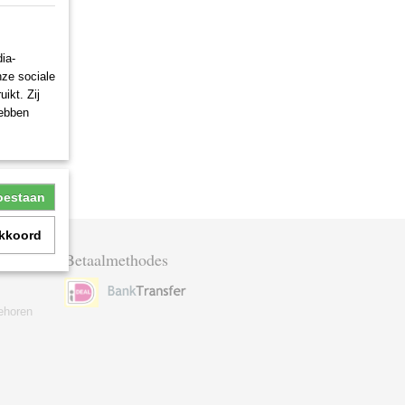
ia-
nze sociale
ikt. Zij
hebben
toestaan
akkoord
Betaalmethodes
ehoren