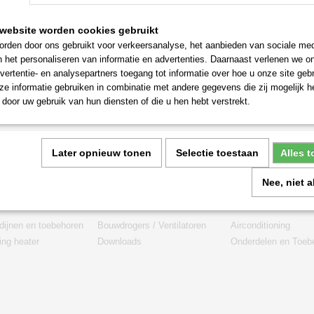
website worden cookies gebruikt
rden door ons gebruikt voor verkeersanalyse, het aanbieden van sociale med
n het personaliseren van informatie en advertenties. Daarnaast verlenen we o
vertentie- en analysepartners toegang tot informatie over hoe u onze site gebru
e informatie gebruiken in combinatie met andere gegevens die zij mogelijk 
door uw gebruik van hun diensten of die u hen hebt verstrekt.
Later opnieuw tonen
Selectie toestaan
Alles 
Nee, niet 
rieën
dijnen en toebehoren
Bouwdrogers / Ventilatoren
Airconditioning
ng heater
Downloads
Onderdelen en Toeb