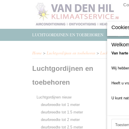
Co
Cookies
LUCHTGORDIJNEN EN TOEBEHOREN
VERWA
Welkom
Home
>
Luchtgordijnen en toebehoren
>
Luchtgordijnen n
Van harte
Luchtgordijnen en
Wij hebben
Helaas b
toebehoren
Probeert
Heeft u vr
Luchtgordijnen nieuw
U kunt nat
deurbreedte tot 1 meter
deurbreedte tot 1.5 meter
deurbreedte tot 2 meter
Toeste
deurbreedte tot 2.5 meter