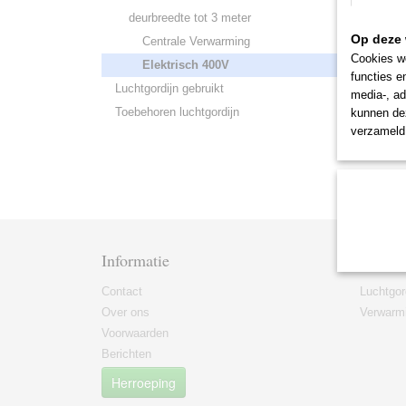
deurbreedte tot 3 meter
Op deze 
Centrale Verwarming
Cookies wo
Elektrisch 400V
functies e
Luchtgordijn gebruikt
media-, ad
Toebehoren luchtgordijn
kunnen dez
verzameld 
Informatie
Catego
Contact
Luchtgor
Over ons
Verwarmi
Voorwaarden
Berichten
Herroeping