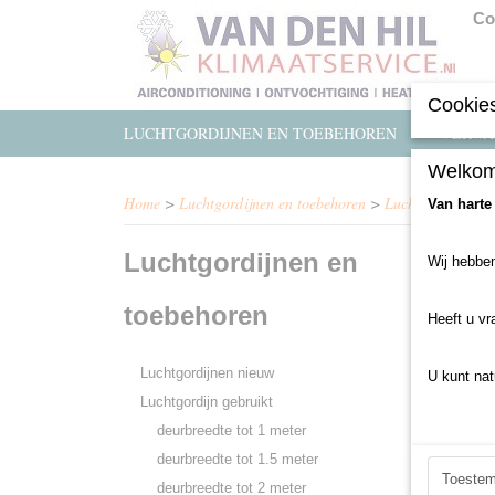
Co
Cookies
LUCHTGORDIJNEN EN TOEBEHOREN
VERWA
Welkom
Home
>
Luchtgordijnen en toebehoren
>
Luchtgordijn gebr
Van harte
Luchtgordijnen en
Wij hebben
Helaas b
toebehoren
Probeert
Heeft u vr
Luchtgordijnen nieuw
U kunt nat
Luchtgordijn gebruikt
deurbreedte tot 1 meter
deurbreedte tot 1.5 meter
Toeste
deurbreedte tot 2 meter