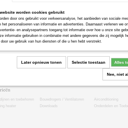
website worden cookies gebruikt
rden door ons gebruikt voor verkeersanalyse, het aanbieden van sociale med
n het personaliseren van informatie en advertenties. Daarnaast verlenen we o
vertentie- en analysepartners toegang tot informatie over hoe u onze site gebru
e informatie gebruiken in combinatie met andere gegevens die zij mogelijk 
door uw gebruik van hun diensten of die u hen hebt verstrekt.
Later opnieuw tonen
Selectie toestaan
Alles 
Nee, niet 
rieën
dijnen en toebehoren
Bouwdrogers / Ventilatoren
Airconditioning
ng heater
Downloads
Onderdelen en Toeb