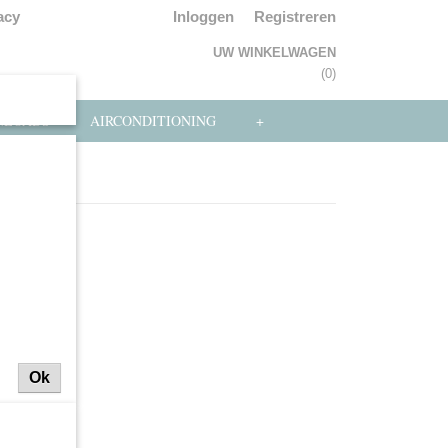
acy
Inloggen
Registreren
UW WINKELWAGEN
Geen producten
(0)
NLOADS
AIRCONDITIONING
+
Ok