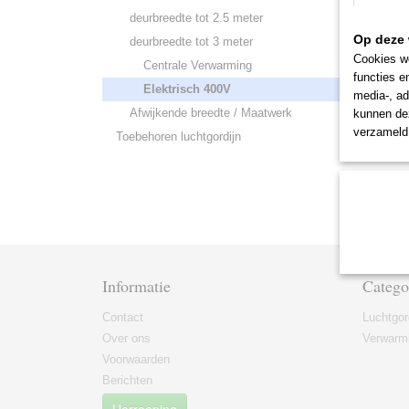
deurbreedte tot 2.5 meter
Op deze 
deurbreedte tot 3 meter
Cookies wo
Centrale Verwarming
functies e
Elektrisch 400V
media-, ad
Afwijkende breedte / Maatwerk
kunnen dez
verzameld 
Toebehoren luchtgordijn
Informatie
Catego
Contact
Luchtgor
Over ons
Verwarmi
Voorwaarden
Berichten