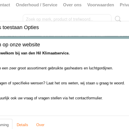
ntact
Onderhoud / Service
Over ons
Voorwaarden
Priv
 toestaan Opties
RMING HEATER
BOUWDROGERS / VENTILATOREN
DOW
 op onze website
uikt
>
deurbreedte tot 3 meter
>
Elektrisch 400V
 welkom bij van den Hil Klimaatservice.
 een zeer groot assortiment gebruikte gasheaters en luchtgordijnen.
evinden er zich in deze categorie nog geen producten.
 u het later nog eens!
agen of specifieke wensen? Laat het ons weten, wij staan u graag te woord.
uurlijk ook uw vraag of vragen stellen via het contactformulier.
mming
Details
Over