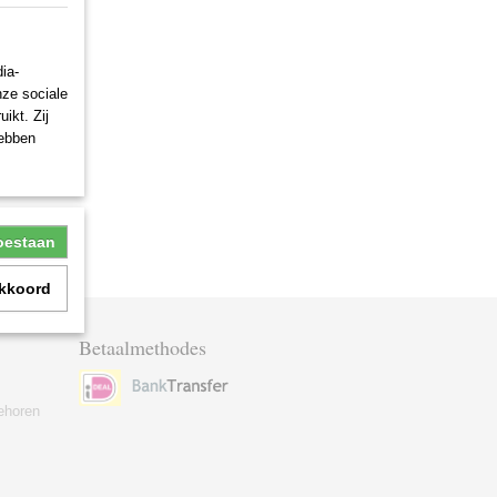
ia-
nze sociale
ikt. Zij
hebben
toestaan
akkoord
Betaalmethodes
ehoren