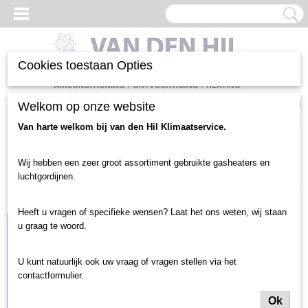
Cookies toestaan Opties
Inloggen
Registreren
Welkom op onze website
UW WINKELWAGEN
Geen producten
(0)
Van harte welkom bij van den Hil Klimaatservice.
Home
>
Luchtgordijnen en toebehoren
>
Luchtgordijn gebruikt
>
Wij hebben een zeer groot assortiment gebruikte gasheaters en
deurbreedte tot 2 meter
luchtgordijnen.
Heeft u vragen of specifieke wensen? Laat het ons weten, wij staan
u graag te woord.
U kunt natuurlijk ook uw vraag of vragen stellen via het
contactformulier.
Ok