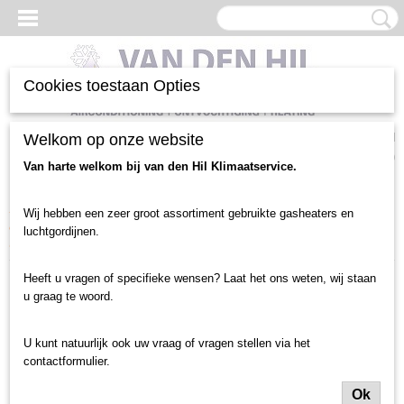
Cookies toestaan Opties
Inloggen
Registreren
Welkom op onze website
UW WINKELWAGEN
Geen producten
(0)
Van harte welkom bij van den Hil Klimaatservice.
Home
>
Luchtgordijnen en toebehoren
>
Luchtgordijn gebruikt
>
Wij hebben een zeer groot assortiment gebruikte gasheaters en
deurbreedte tot 1.5 meter
>
Centrale Verwarming
>
Teddington
luchtgordijnen.
luchtgordijn (2401)
Heeft u vragen of specifieke wensen? Laat het ons weten, wij staan
u graag te woord.
U kunt natuurlijk ook uw vraag of vragen stellen via het
contactformulier.
Ok