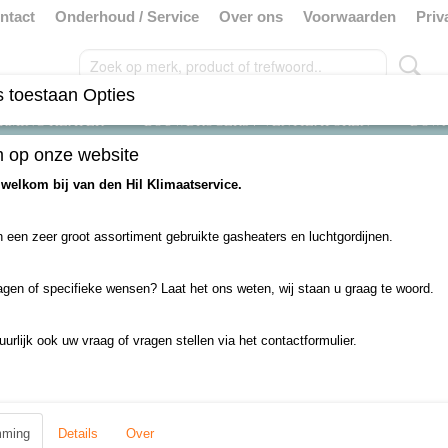
ntact
Onderhoud / Service
Over ons
Voorwaarden
Priv
 toestaan Opties
RMING HEATER
BOUWDROGERS / VENTILATOREN
DOW
 op onze website
>
10 tot 29 Kw Aardgas heaters
 welkom bij van den Hil Klimaatservice.
 een zeer groot assortiment gebruikte gasheaters en luchtgordijnen.
 op:
agen of specifieke wensen? Laat het ons weten, wij staan u graag te woord.
uurlijk ook uw vraag of vragen stellen via het contactformulier.
mming
Details
Over