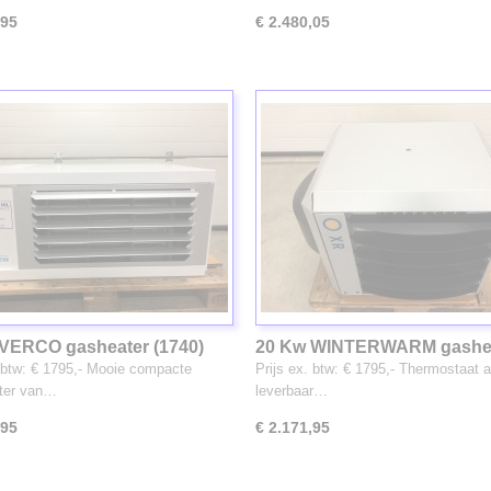
,95
€ 2.480,05
VERCO gasheater (1740)
20 Kw WINTERWARM gashe
(3134)
. btw: € 1795,- Mooie compacte
Prijs ex. btw: € 1795,- Thermostaat a
ter van…
leverbaar…
,95
€ 2.171,95