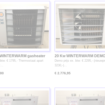
 WINTERWARM gasheater
20 Kw WINTERWARM DEM
gasheater (3347)
. btw: € 1795,- Thermostaat apart
Demo prijs ex. btw: € 2295,- (nieuwpr
ar…
3230,-)…
,00
€ 2.776,95