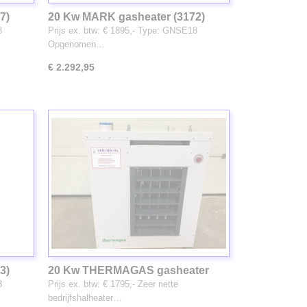
7)
20 Kw MARK gasheater (3172)
8
Prijs ex. btw: € 1895,- Type: GNSE18
Opgenomen…
€ 2.292,95
3)
20 Kw THERMAGAS gasheater
(3300)
8
Prijs ex. btw: € 1795,- Zeer nette
bedrijfshalheater…