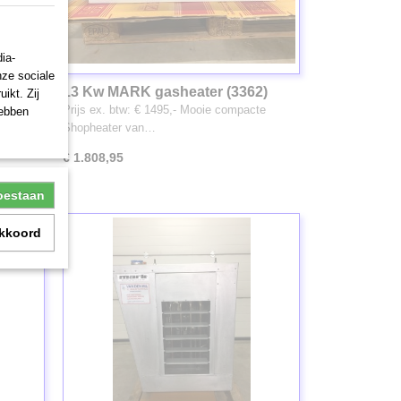
ia-
nze sociale
7)
13 Kw MARK gasheater (3362)
ikt. Zij
cte
Prijs ex. btw: € 1495,- Mooie compacte
hebben
Shopheater van…
€ 1.808,95
toestaan
akkoord