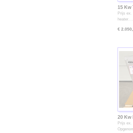
15 Kw
(2136)
Prijs ex
heater.…
€ 2.050
20 Kw 
Prijs ex
Opgeno