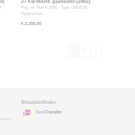
4)
27 Kw MARK gasheater (2982)
8
Prijs ex. btw: € 1895,- Type: GNSE28
Opgenomen…
€ 2.292,95
1
2
»
Betaalmethodes
ehoren