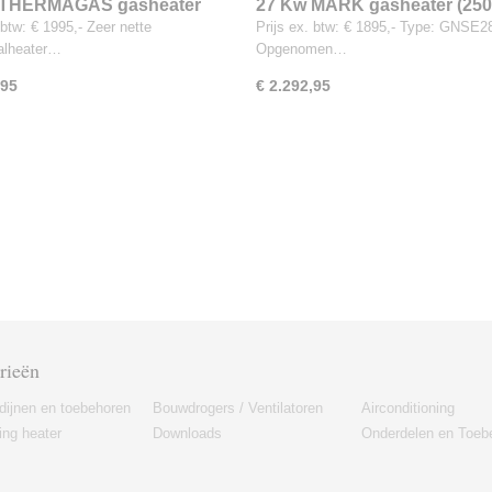
 THERMAGAS gasheater
27 Kw MARK gasheater (250
 btw: € 1995,- Zeer nette
Prijs ex. btw: € 1895,- Type: GNSE2
halheater…
Opgenomen…
,95
€ 2.292,95
rieën
dijnen en toebehoren
Bouwdrogers / Ventilatoren
Airconditioning
ng heater
Downloads
Onderdelen en Toeb