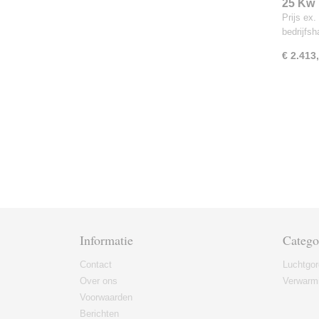
25 Kw
(2215)
Prijs ex.
bedrijfs
€ 2.413
Informatie
Catego
Contact
Luchtgor
Over ons
Verwarmi
Voorwaarden
Berichten