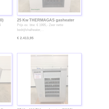
0)
25 Kw THERMAGAS gasheater
(2088)
4
Prijs ex. btw: € 1995,- Zeer nette
bedrijfshalheater,…
€ 2.413,95