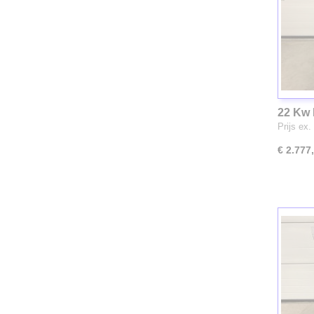
22 Kw 
Prijs ex.
€ 2.777