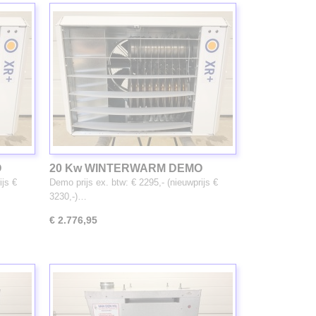
O
20 Kw WINTERWARM DEMO
gasheater (3348)
ijs €
Demo prijs ex. btw: € 2295,- (nieuwprijs €
3230,-)…
€ 2.776,95