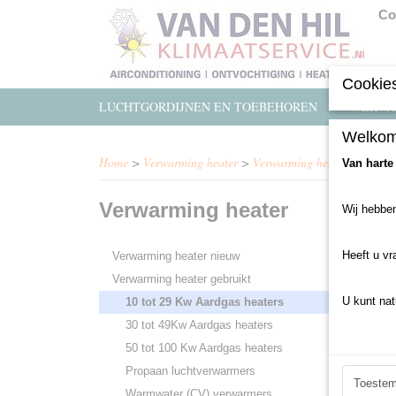
Co
Cookies
LUCHTGORDIJNEN EN TOEBEHOREN
VERWA
Welkom
Home
>
Verwarming heater
>
Verwarming heater gebruikt
Van harte
Verwarming heater
Wij hebben
Sorteer
Heeft u vr
Verwarming heater nieuw
Verwarming heater gebruikt
U kunt nat
10 tot 29 Kw Aardgas heaters
30 tot 49Kw Aardgas heaters
50 tot 100 Kw Aardgas heaters
Propaan luchtverwarmers
Toeste
Warmwater (CV) verwarmers