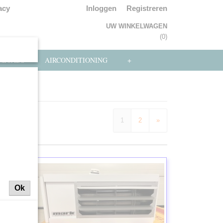
acy
Inloggen
Registreren
UW WINKELWAGEN
Geen producten
(0)
NLOADS
AIRCONDITIONING
+
1
2
»
Ok