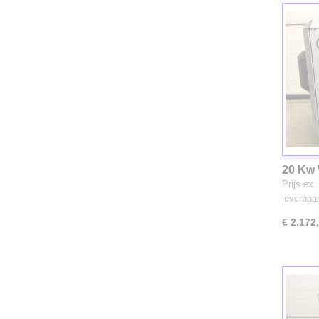
20 Kw
(3206)
Prijs ex
leverba
€ 2.172