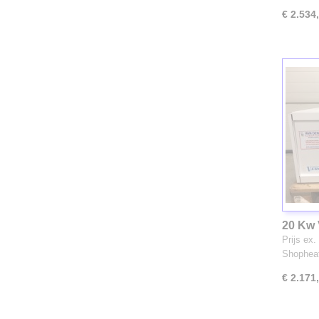
€ 2.534
20 Kw 
Prijs ex
Shophea
€ 2.171