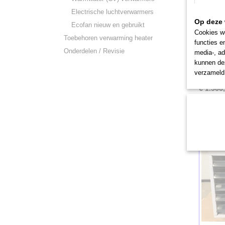
Electrische luchtverwarmers
Op deze 
Ecofan nieuw en gebruikt
Cookies wo
Toebehoren verwarming heater
functies e
Onderdelen / Revisie
11 Kw 
media-, ad
(2207)
Prijs ex.
kunnen dez
buisstra
verzameld 
€ 1.566