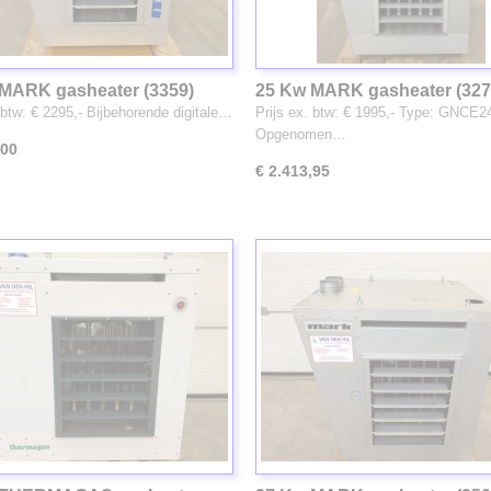
MARK gasheater (3359)
25 Kw MARK gasheater (327
voorzien van centrifugaal
 btw: € 2295,- Bijbehorende digitale…
Prijs ex. btw: € 1995,- Type: GNCE2
ventilator
Opgenomen…
,00
€ 2.413,95