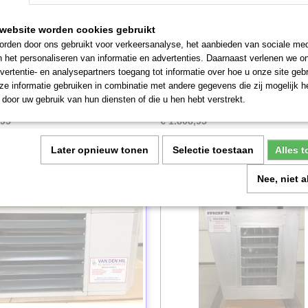
website worden cookies gebruikt
rden door ons gebruikt voor verkeersanalyse, het aanbieden van sociale med
n het personaliseren van informatie en advertenties. Daarnaast verlenen we o
MARK Infra buisstraler
13 Kw MARK gasheater (246
vertentie- en analysepartners toegang tot informatie over hoe u onze site gebru
 btw.: € 1295,- Nette, complete
Prijs ex. btw: € 1495,- Mooie compa
e informatie gebruiken in combinatie met andere gegevens die zij mogelijk 
ler.…
Shopheater van…
door uw gebruik van hun diensten of die u hen hebt verstrekt.
,95
€ 1.808,95
Later opnieuw tonen
Selectie toestaan
Alles 
Nee, niet 