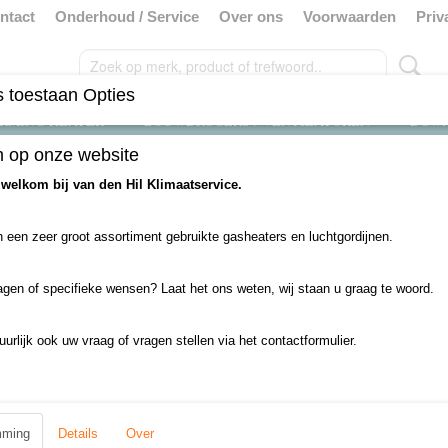
ntact
Onderhoud / Service
Over ons
Voorwaarden
Priv
 toestaan Opties
RMING HEATER
BOUWDROGERS / VENTILATOREN
DOW
 op onze website
>
10 tot 29 Kw Aardgas heaters
>
22 Kw MARK gasheater (3303)
 welkom bij van den Hil Klimaatservice.
22 Kw MARK gasheater (
 een zeer groot assortiment gebruikte gasheaters en luchtgordijnen.
€ 2777,00
(inclusief btw 21%)
agen of specifieke wensen? Laat het ons weten, wij staan u graag te woord.
✓
Op voorraad
uurlijk ook uw vraag of vragen stellen via het contactformulier.
Aantal
mming
Details
Over
IN WINKELWAGEN