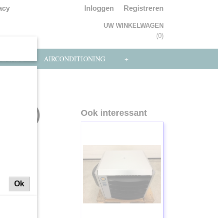
acy
Inloggen
Registreren
UW WINKELWAGEN
Geen producten
(0)
NLOADS
AIRCONDITIONING
+
3303)
Ook interessant
Ok