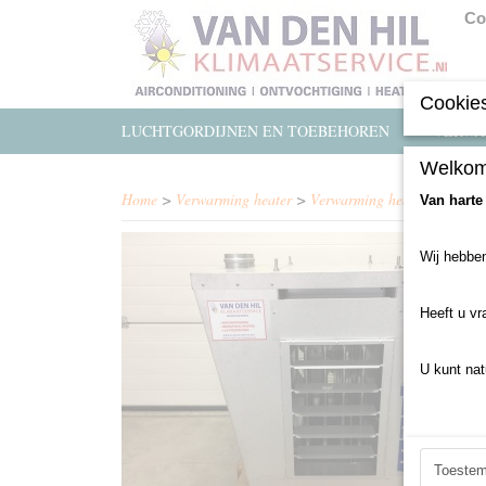
Co
Cookies
LUCHTGORDIJNEN EN TOEBEHOREN
VERWA
Welkom
Home
>
Verwarming heater
>
Verwarming heater gebruikt
Van harte
Wij hebben
Heeft u vr
U kunt nat
Toeste