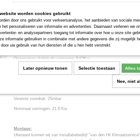
website worden cookies gebruikt
Omschrijving
rden door ons gebruikt voor verkeersanalyse, het aanbieden van sociale med
n het personaliseren van informatie en advertenties. Daarnaast verlenen we o
Prijs ex. btw: € 2295,-
vertentie- en analysepartners toegang tot informatie over hoe u onze site gebru
Bijbehorende digitale klokthermostaat los verkrijgbaar: € 335,
-
e informatie gebruiken in combinatie met andere gegevens die zij mogelijk 
door uw gebruik van hun diensten of die u hen hebt verstrekt.
Type: GNSD22
Opgenomen elektrisch vermogen: 0.62Kw
Later opnieuw tonen
Selectie toestaan
Alles 
Voedingsspanning: 230V
Soort brandstof: Aardgas
Nee, niet 
Branderdruk: 9.8 mbar
Vereiste voordruk: 25mbar
Nominaal vermogen: 21.8 Kw
Montage:
Uiteraard kunnen wij van installatiebedrijf "van den Hil Klimaatservi