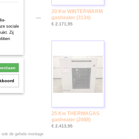
20 Kw WINTERWARM
gasheater (3134)
ia-
€ 2.171,95
nze sociale
ikt. Zij
hebben
toestaan
akkoord
25 Kw THERMAGAS
gasheater (2088)
€ 2.413,95
ce" ook de gehele montage