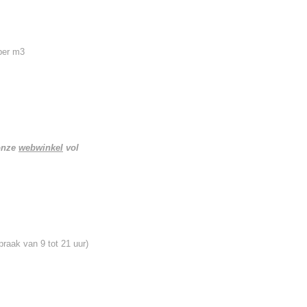
 per m3
 onze
webwinkel
vol
praak van 9 tot 21 uur)