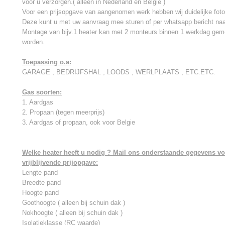
voor u verzorgen.( alleen in Nederland en Belgie )
Voor een prijsopgave van aangenomen werk hebben wij duidelijke fotos
Deze kunt u met uw aanvraag mee sturen of per whatsapp bericht naa
Montage van bijv.1 heater kan met 2 monteurs binnen 1 werkdag gem
worden.
Toepassing o.a:
GARAGE , BEDRIJFSHAL , LOODS , WERLPLAATS , ETC.ETC.
Gas soorten:
1. Aardgas
2. Propaan (tegen meerprijs)
3. Aardgas of propaan, ook voor Belgie
Welke heater heeft u nodig ? Mail ons onderstaande gegevens vo
vrijblijvende prijopgave:
Lengte pand
Breedte pand
Hoogte pand
Goothoogte ( alleen bij schuin dak )
Nokhoogte ( alleen bij schuin dak )
Isolatieklasse (RC waarde)