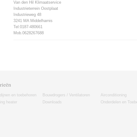
Van den Hil Klimaatservice
Industrieterrein Oostplaat
Industrieweg 48
3241 MA Middelharnis
Tel:0187-480661
Mob.0628267688
rieën
dijnen en toebehoren
Bouwdrogers / Ventilatoren
Airconditioning
ng heater
Downloads
Onderdelen en Toeb