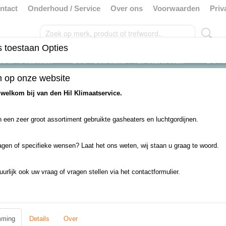
ntact
Onderhoud / Service
Over ons
Voorwaarden
Priv
 toestaan Opties
RMING HEATER
BOUWDROGERS / VENTILATOREN
DOW
 op onze website
>
50 tot 100 Kw Aardgas heaters
 welkom bij van den Hil Klimaatservice.
 een zeer groot assortiment gebruikte gasheaters en luchtgordijnen.
evinden er zich in deze categorie nog geen producten.
 u het later nog eens!
agen of specifieke wensen? Laat het ons weten, wij staan u graag te woord.
uurlijk ook uw vraag of vragen stellen via het contactformulier.
mming
Details
Over