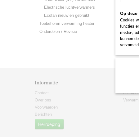
Electrische luchtverwarmers
Op deze 
Ecofan nieuw en gebruikt
Cookies wo
Toebehoren verwarming heater
functies e
Onderdelen / Revisie
media-, ad
kunnen dez
verzameld 
Informatie
Catego
Contact
Luchtgor
Over ons
Verwarmi
Voorwaarden
Berichten
Herroeping