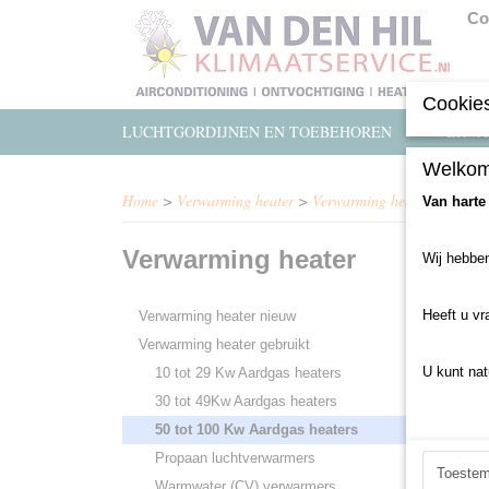
Co
Cookies
LUCHTGORDIJNEN EN TOEBEHOREN
VERWA
Welkom
Home
>
Verwarming heater
>
Verwarming heater gebruikt
Van harte
Verwarming heater
Wij hebben
Helaas b
Probeert
Heeft u vr
Verwarming heater nieuw
Verwarming heater gebruikt
U kunt nat
10 tot 29 Kw Aardgas heaters
30 tot 49Kw Aardgas heaters
50 tot 100 Kw Aardgas heaters
Propaan luchtverwarmers
Toeste
Warmwater (CV) verwarmers