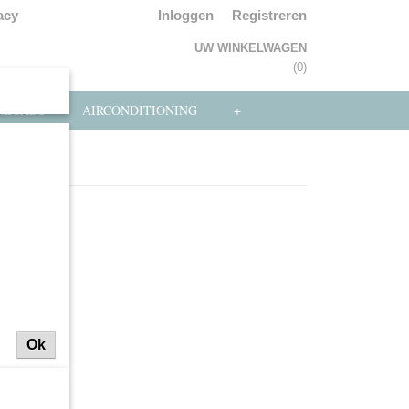
acy
Inloggen
Registreren
UW WINKELWAGEN
Geen producten
(0)
NLOADS
AIRCONDITIONING
+
Ok