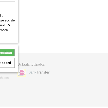
ia-
nze sociale
ikt. Zij
hebben
toestaan
akkoord
Betaalmethodes
ehoren