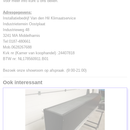
Voor meer info kunt u ons bellen.
Adresgegevens:
Installatiebedrijf Van den Hil Klimaatservice
Industrieterrein Oostplaat
Industrieweg 48
3241 MA Middelharnis
Tel:0187-480661
Mob.0628267688
Kvk nr (Kamer van koophandel) :24407818
BTW nr: NL178560911.B01
Bezoek onze showroom op afspraak. (9:00-21:00)
Ook interessant