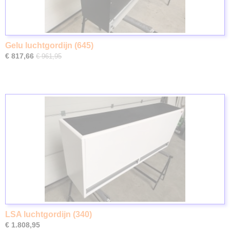
Gelu luchtgordijn (645)
€ 817,66
€ 961,95
LSA luchtgordijn (340)
€ 1.808,95