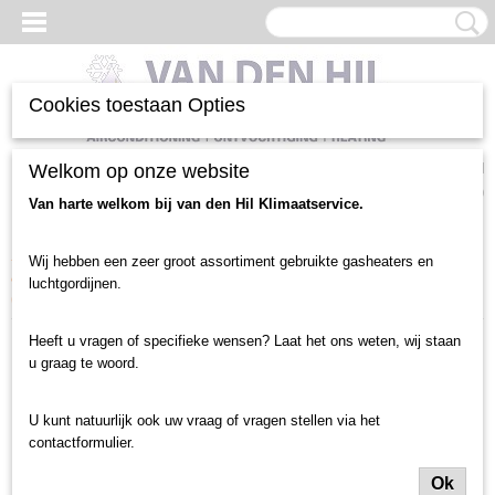
Cookies toestaan Opties
Inloggen
Registreren
Welkom op onze website
UW WINKELWAGEN
Geen producten
(0)
Van harte welkom bij van den Hil Klimaatservice.
Home
>
Luchtgordijnen en toebehoren
>
Luchtgordijn gebruikt
>
Wij hebben een zeer groot assortiment gebruikte gasheaters en
deurbreedte tot 2 meter
>
Centrale Verwarming
>
Supair luchtgordijn
luchtgordijnen.
(1729)
Heeft u vragen of specifieke wensen? Laat het ons weten, wij staan
u graag te woord.
U kunt natuurlijk ook uw vraag of vragen stellen via het
contactformulier.
Ok