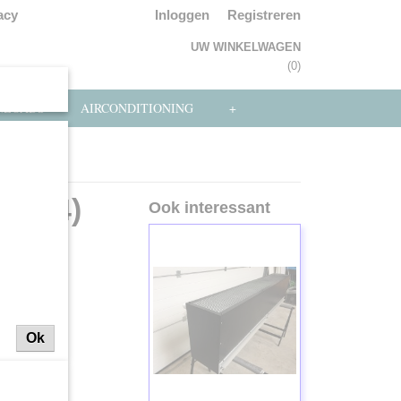
acy
Inloggen
Registreren
UW WINKELWAGEN
Geen producten
(0)
NLOADS
AIRCONDITIONING
+
ijn (1214)
(1214)
Ook interessant
Ok