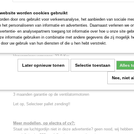
website worden cookies gebruikt
Omschrijving
rden door ons gebruikt voor verkeersanalyse, het aanbieden van sociale med
n het personaliseren van informatie en advertenties. Daarnaast verlenen we o
Montagehoogte Max. 3.3 meter
vertentie- en analysepartners toegang tot informatie over hoe u onze site gebru
Prijs ex. btw: € 1995,-
e informatie gebruiken in combinatie met andere gegevens die zij mogelijk 
door uw gebruik van hun diensten of die u hen hebt verstrekt.
Prachtig design luchtgordijn voorzien van krachtige motoren.
Verwarmingsvermogen: 22.9 Kw
Later opnieuw tonen
Selectie toestaan
Alles 
Deurbreedte Max. 2 meter
CV aansluiting
Nee, niet 
Evt. los leverbaar: vijfstanden toerenregelaar 5 Amp.: € 159,-
3 maanden garantie op de ventilatormotoren
Let op, Selecteer pallet zending!!
Meer modellen, op electra of cv?:
Staat uw luchtgordijn niet in deze advertentie? geen nood, wij hebben