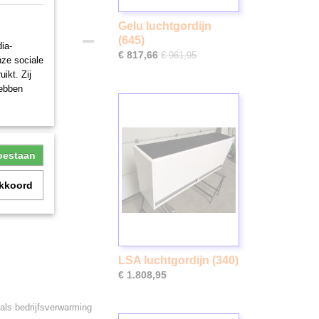
Gelu luchtgordijn
(645)
ia-
€ 817,66
€ 961,95
nze sociale
ikt. Zij
hebben
toestaan
akkoord
LSA luchtgordijn (340)
€ 1.808,95
 als bedrijfsverwarming