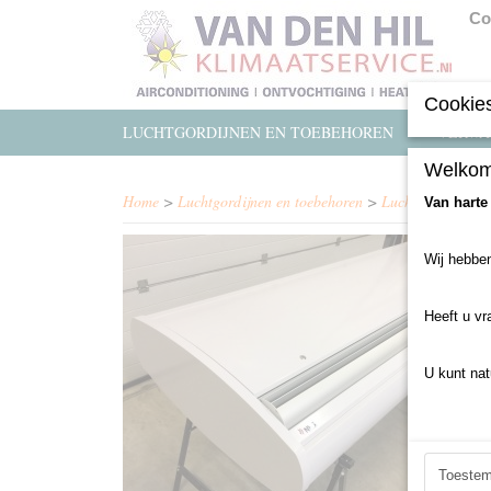
Co
Cookies
LUCHTGORDIJNEN EN TOEBEHOREN
VERWA
Welkom
Home
>
Luchtgordijnen en toebehoren
>
Luchtgordijn gebr
Van harte
Wij hebben
Heeft u vr
U kunt nat
Toeste