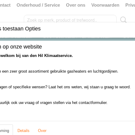
ntact
Onderhoud / Service
Over ons
Voorwaarden
Priv
 toestaan Opties
RMING HEATER
BOUWDROGERS / VENTILATOREN
DOW
 op onze website
uikt
>
deurbreedte tot 2 meter
>
Centrale Verwarming
>
Teddington luchtgord
 welkom bij van den Hil Klimaatservice.
Teddington luchtgordijn 
 een zeer groot assortiment gebruikte gasheaters en luchtgordijnen.
€ 2413,95
(inclusief btw 21%)
agen of specifieke wensen? Laat het ons weten, wij staan u graag te woord.
✓
Op voorraad
uurlijk ook uw vraag of vragen stellen via het contactformulier.
Aantal
mming
Details
Over
IN WINKELWAGEN