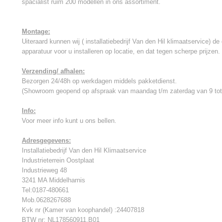
spacialist ruim 200 modellen in ons assortiment.
Montage:
Uiteraard kunnen wij ( installatiebedrijf Van den Hil klimaatservice) 
apparatuur voor u installeren op locatie, en dat tegen scherpe prijzen.
Verzending/ afhalen:
Bezorgen 24/48h op werkdagen middels pakketdienst.
(Showroom geopend op afspraak van maandag t/m zaterdag van 9 tot
Info:
Voor meer info kunt u ons bellen.
Adresgegevens:
Installatiebedrijf Van den Hil Klimaatservice
Industrieterrein Oostplaat
Industrieweg 48
3241 MA Middelharnis
Tel:0187-480661
Mob.0628267688
Kvk nr (Kamer van koophandel) :24407818
BTW nr: NL178560911.B01