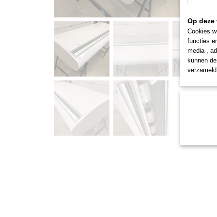
Op deze 
Cookies wo
functies e
media-, ad
kunnen dez
verzameld 