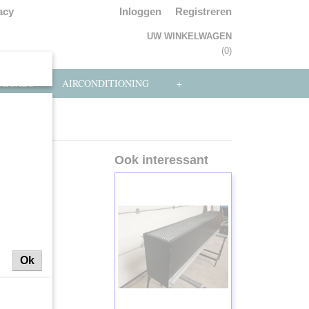
acy
Inloggen
Registreren
UW WINKELWAGEN
Geen producten
(0)
NLOADS
AIRCONDITIONING
+
dijn (84)
(84)
Ook interessant
Ok