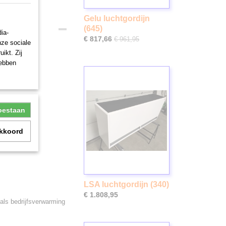
Gelu luchtgordijn
(645)
ia-
€ 817,66
€ 961,95
nze sociale
ikt. Zij
hebben
toestaan
akkoord
LSA luchtgordijn (340)
€ 1.808,95
 als bedrijfsverwarming