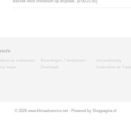
Bezoek onze showroom op afspraak. (9:00-21:00)
rieën
dijnen en toebehoren
Bouwdrogers / Ventilatoren
Airconditioning
ng heater
Downloads
Onderdelen en Toeb
© 2026 www.klimaatservice.net - Powered by Shoppagina.nl