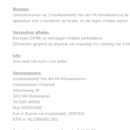
Montage:
Uiteraard kunnen wij ( installatiebedrijf Van den Hil klimaatservice) 
apparatuur voor u installeren op locatie, en dat tegen scherpe prijzen.
Verzending/ afhalen:
Bezorgen 24/48h op werkdagen middels pakketdienst.
(Showroom geopend op afspraak van maandag t/m zaterdag van 9 tot
Info:
Voor meer info kunt u ons bellen.
Adresgegevens:
Installatiebedrijf Van den Hil Klimaatservice
Industrieterrein Oostplaat
Industrieweg 48
3241 MA Middelharnis
Tel:0187-480661
Mob.0628267688
Kvk nr (Kamer van koophandel) :24407818
BTW nr: NL178560911.B01