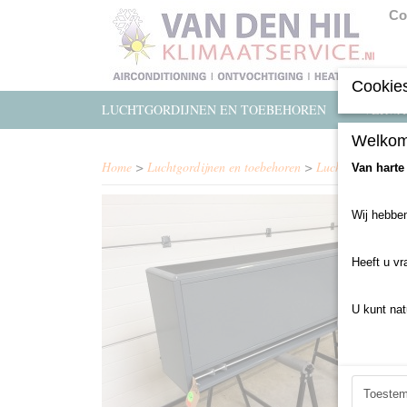
Co
Cookies
LUCHTGORDIJNEN EN TOEBEHOREN
VERWA
Welkom
Home
>
Luchtgordijnen en toebehoren
>
Luchtgordijn gebr
Van harte
Wij hebben
Heeft u vr
U kunt nat
Toeste