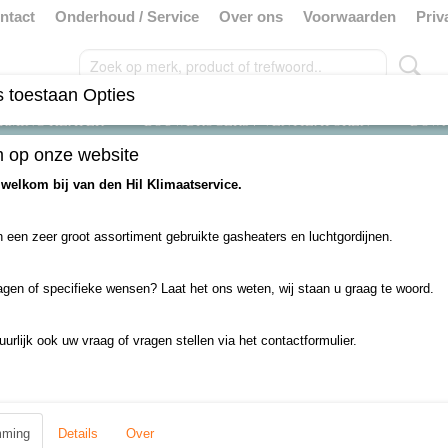
ntact
Onderhoud / Service
Over ons
Voorwaarden
Priv
 toestaan Opties
RMING HEATER
BOUWDROGERS / VENTILATOREN
DOW
 op onze website
uikt
>
deurbreedte tot 2 meter
>
Centrale Verwarming
>
GELU / LSA luchtgor
 welkom bij van den Hil Klimaatservice.
GELU / LSA luchtgordijn 
 een zeer groot assortiment gebruikte gasheaters en luchtgordijnen.
€ 1754,50
(inclusief btw 21%)
agen of specifieke wensen? Laat het ons weten, wij staan u graag te woord.
✓
Op voorraad
uurlijk ook uw vraag of vragen stellen via het contactformulier.
Aantal
mming
Details
Over
IN WINKELWAGEN