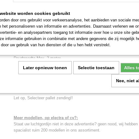
website worden cookies gebruikt
Omschrijving
rden door ons gebruikt voor verkeersanalyse, het aanbieden van sociale med
n het personaliseren van informatie en advertenties. Daarnaast verlenen we o
Montagehoogte Max. 3.00 meter
vertentie- en analysepartners toegang tot informatie over hoe u onze site gebru
Prijs ex. btw: € 1450,-
e informatie gebruiken in combinatie met andere gegevens die zij mogelijk 
door uw gebruik van hun diensten of die u hen hebt verstrekt.
Krachtig luchtgordijn uitgevoerd in antraciet grijs.
Deurbreedte Max. 2 meter
Later opnieuw tonen
Selectie toestaan
Alles 
Vermogen 26.1 Kw 60°C
CV aansluiting
Nee, niet 
3 maanden garantie op de ventilatormotoren
Let op, Selecteer pallet zending!!
Meer modellen, op electra of cv?:
Staat uw luchtgordijn niet in deze advertentie? geen nood, wij hebben
spacialist ruim 200 modellen in ons assortiment.