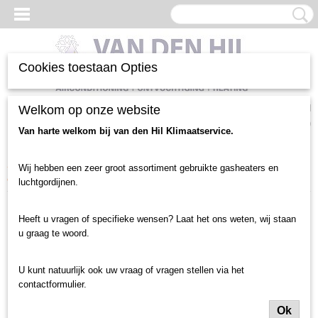
Cookies toestaan Opties
Inloggen
Registreren
Welkom op onze website
UW WINKELWAGEN
Geen producten
(0)
Van harte welkom bij van den Hil Klimaatservice.
Home
>
Luchtgordijnen en toebehoren
>
Luchtgordijn gebruikt
>
Wij hebben een zeer groot assortiment gebruikte gasheaters en
deurbreedte tot 1 meter
>
Elektrisch 400V / 230V
>
Frico luchtgordijn
luchtgordijnen.
Heeft u vragen of specifieke wensen? Laat het ons weten, wij staan
u graag te woord.
U kunt natuurlijk ook uw vraag of vragen stellen via het
contactformulier.
Ok