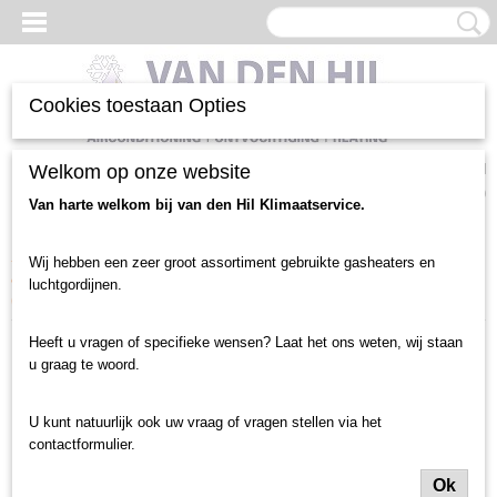
Cookies toestaan Opties
Inloggen
Registreren
Welkom op onze website
UW WINKELWAGEN
Geen producten
(0)
Van harte welkom bij van den Hil Klimaatservice.
Home
>
Luchtgordijnen en toebehoren
>
Luchtgordijn gebruikt
>
Wij hebben een zeer groot assortiment gebruikte gasheaters en
deurbreedte tot 1 meter
>
Elektrisch 400V / 230V
>
Frico luchtgordijn
luchtgordijnen.
(1902)
Heeft u vragen of specifieke wensen? Laat het ons weten, wij staan
u graag te woord.
U kunt natuurlijk ook uw vraag of vragen stellen via het
contactformulier.
Ok