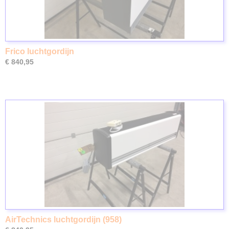
Frico luchtgordijn
€ 840,95
AirTechnics luchtgordijn (958)