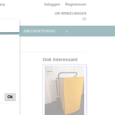
acy
Inloggen
Registreren
UW WINKELWAGEN
Geen producten
(0)
NLOADS
AIRCONDITIONING
+
Ook interessant
Ok