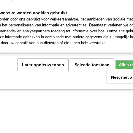
website worden cookies gebruikt
Omschrijving
rden door ons gebruikt voor verkeersanalyse, het aanbieden van sociale med
n het personaliseren van informatie en advertenties. Daarnaast verlenen we o
Vrijwel al onze Mark heaters kunnen omgebouwd worden om op propa
vertentie- en analysepartners toegang tot informatie over hoe u onze site gebru
Voor meer informatie kunt u ons bellen: 06-28267688
e informatie gebruiken in combinatie met andere gegevens die zij mogelijk 
door uw gebruik van hun diensten of die u hen hebt verstrekt.
U kunt ook het contactformulier invullen.
Later opnieuw tonen
Selectie toestaan
Alles 
Nee, niet 