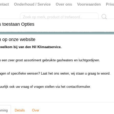
ntact
Onderhoud / Service
Over ons
Voorwaarden
Priv
 toestaan Opties
RMING HEATER
BOUWDROGERS / VENTILATOREN
DOW
 op onze website
Propaan luchtverwarmers
>
Mark propaanheater
 welkom bij van den Hil Klimaatservice.
Mark propaanheater
 een zeer groot assortiment gebruikte gasheaters en luchtgordijnen.
€ 0,00
(inclusief btw 21%)
agen of specifieke wensen? Laat het ons weten, wij staan u graag te woord.
✘
Niet op voorraad
uurlijk ook uw vraag of vragen stellen via het contactformulier.
Aantal
mming
Details
Over
IN WINKELWAGEN