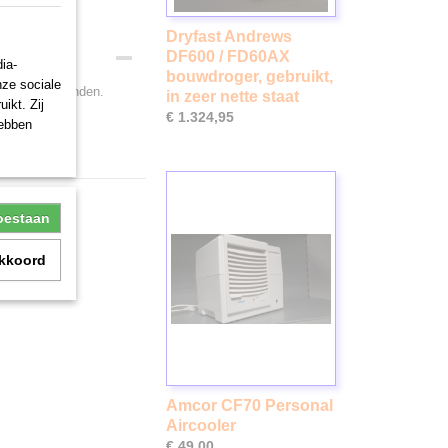
Dryfast Andrews
DF600 / FD60AX
ia-
bouwdroger, gebruikt,
nze sociale
angas te branden.
in zeer nette staat
ikt. Zij
€ 1.324,95
hebben
toestaan
akkoord
Amcor CF70 Personal
Aircooler
€ 49,00