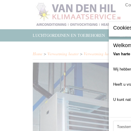
Co
Cookies
LUCHTGORDIJNEN EN TOEBEHOREN
VERWA
Welkom
Home
>
Verwarming heater
>
Verwarming heater nieuw
>
Van harte
Wij hebben
Heeft u vr
U kunt nat
Toeste