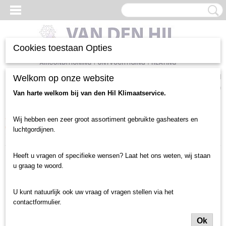
Cookies toestaan Opties
Inloggen
Registreren
Welkom op onze website
UW WINKELWAGEN
Geen producten
(0)
Van harte welkom bij van den Hil Klimaatservice.
Home
>
Verwarming heater
>
Verwarming heater gebruikt
>
Warmwater
Wij hebben een zeer groot assortiment gebruikte gasheaters en
(CV) verwarmers
>
Plafond montage
>
40 kw CV luchtverwarmer Wolf
luchtgordijnen.
TLHD 63 (binnenkort beschikbaar)
Heeft u vragen of specifieke wensen? Laat het ons weten, wij staan
u graag te woord.
U kunt natuurlijk ook uw vraag of vragen stellen via het
contactformulier.
Ok