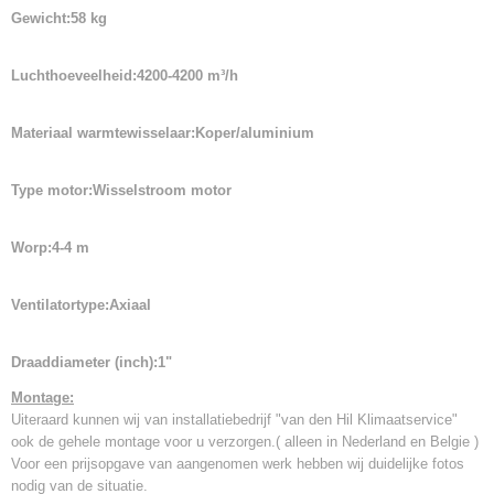
Gewicht:58 kg
Luchthoeveelheid:4200-4200 m³/h
Materiaal warmtewisselaar:Koper/aluminium
Type motor:Wisselstroom motor
Worp:4-4 m
Ventilatortype:Axiaal
Draaddiameter (inch):1"
Montage:
Uiteraard kunnen wij van installatiebedrijf "van den Hil Klimaatservice"
ook de gehele montage voor u verzorgen.( alleen in Nederland en Belgie )
Voor een prijsopgave van aangenomen werk hebben wij duidelijke fotos
nodig van de situatie.