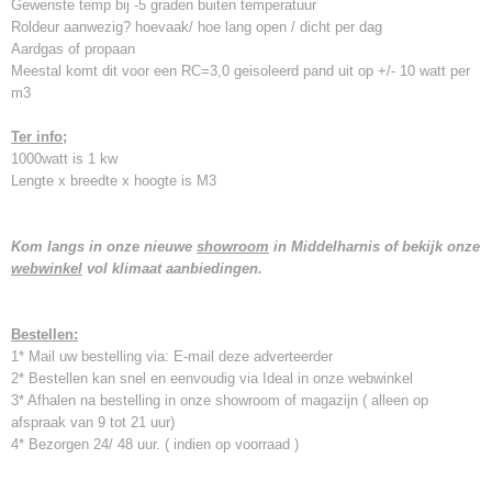
Gewenste temp bij -5 graden buiten temperatuur
Roldeur aanwezig? hoevaak/ hoe lang open / dicht per dag
Aardgas of propaan
Meestal komt dit voor een RC=3,0 geisoleerd pand uit op +/- 10 watt per
m3
Ter info;
1000watt is 1 kw
Lengte x breedte x hoogte is M3
Kom langs in onze nieuwe
showroom
in Middelharnis of bekijk onze
webwinkel
vol klimaat aanbiedingen.
Bestellen:
1* Mail uw bestelling via: E-mail deze adverteerder
2* Bestellen kan snel en eenvoudig via Ideal in onze webwinkel
3* Afhalen na bestelling in onze showroom of magazijn ( alleen op
afspraak van 9 tot 21 uur)
4* Bezorgen 24/ 48 uur. ( indien op voorraad )