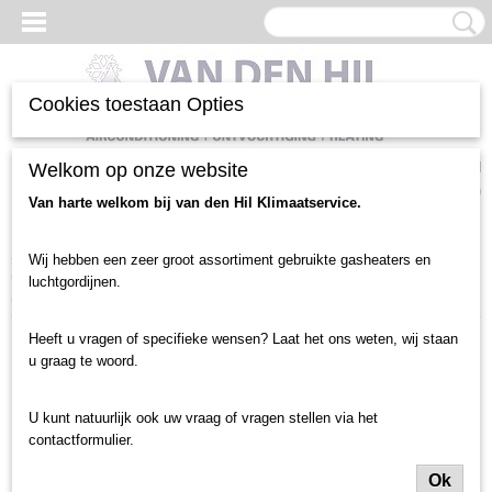
Cookies toestaan Opties
Inloggen
Registreren
Welkom op onze website
UW WINKELWAGEN
Geen producten
(0)
Van harte welkom bij van den Hil Klimaatservice.
Home
>
Verwarming heater
>
Verwarming heater gebruikt
>
Warmwater
Wij hebben een zeer groot assortiment gebruikte gasheaters en
(CV) verwarmers
>
Plafond montage
>
CV Luchtverwarmer LSA,
luchtgordijnen.
kanaalunit (39)
Heeft u vragen of specifieke wensen? Laat het ons weten, wij staan
u graag te woord.
U kunt natuurlijk ook uw vraag of vragen stellen via het
contactformulier.
Ok