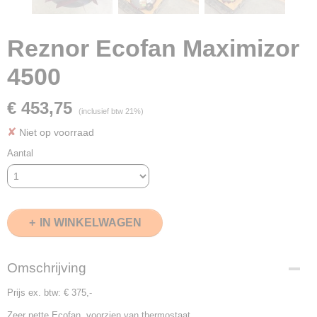
Reznor Ecofan Maximizor
4500
€ 453,75
(inclusief btw 21%)
✘
Niet op voorraad
Aantal
IN WINKELWAGEN
Omschrijving
Prijs ex. btw: € 375,-
Zeer nette Ecofan, voorzien van thermostaat.