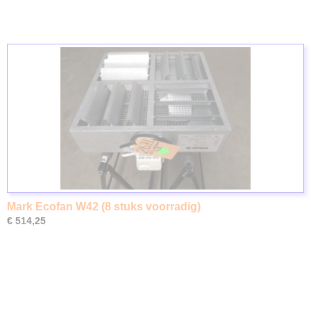
Mark Ecofan W42 (8 stuks voorradig)
€ 514,25