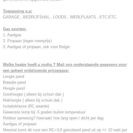
Toepassing o.a:
GARAGE , BEDRIJFSHAL , LOODS , WERLPLAATS , ETC.ETC.
Gas soorten:
1. Aardgas
2. Propaan (tegen meerprijs)
3. Aardgas of propaan, ook voor Belgie
Welke heater heeft u nodig ? Mail ons onderstaande gegevens voor
een geheel vrijblijvende prijopgave:
Lengte pand
Breedte pand
Hoogte pand
Goothoogte ( alleen bij schuin dak )
Nokhoogte ( alleen bij schuin dak )
Isolatieklasse (RC waarde)
Gewenste temp bij -5 graden buiten temperatuur
Roldeur aanwezig? hoevaak/ hoe lang open / dicht per dag
Aardgas of propaan
Meestal komt dit voor een RC=3,0 geisoleerd pand uit op +/- 10 watt per