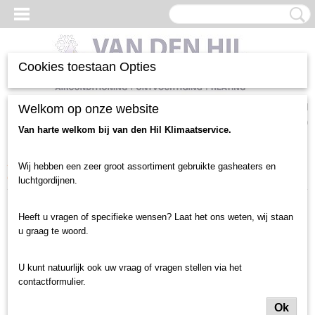
Cookies toestaan Opties
Inloggen
Registreren
Welkom op onze website
UW WINKELWAGEN
Geen producten
(0)
Van harte welkom bij van den Hil Klimaatservice.
Home
>
Verwarming heater
>
Verwarming heater gebruikt
>
Ecofan nieuw
Wij hebben een zeer groot assortiment gebruikte gasheaters en
en gebruikt
>
Reznor Ecofan Maximizor 4500
luchtgordijnen.
Heeft u vragen of specifieke wensen? Laat het ons weten, wij staan
u graag te woord.
U kunt natuurlijk ook uw vraag of vragen stellen via het
contactformulier.
Ok