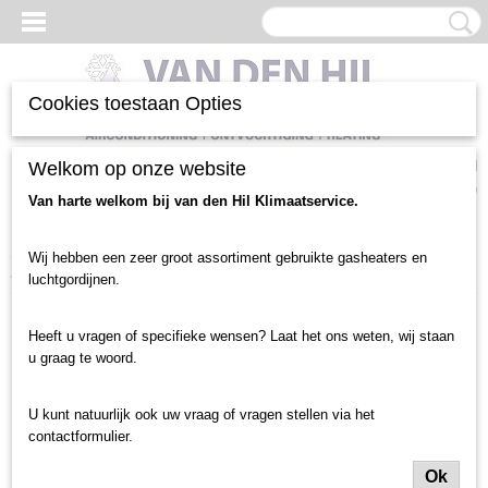
Cookies toestaan Opties
Inloggen
Registreren
Welkom op onze website
UW WINKELWAGEN
Geen producten
(0)
Van harte welkom bij van den Hil Klimaatservice.
Home
>
Verwarming heater
>
Verwarming heater gebruikt
>
50 tot 100 Kw
Wij hebben een zeer groot assortiment gebruikte gasheaters en
Aardgas heaters
>
60 Kw Winterwarm gasheater (3425)
luchtgordijnen.
Heeft u vragen of specifieke wensen? Laat het ons weten, wij staan
u graag te woord.
U kunt natuurlijk ook uw vraag of vragen stellen via het
contactformulier.
Ok