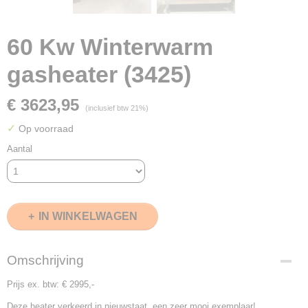
60 Kw Winterwarm
gasheater (3425)
€ 3623,95
(inclusief btw 21%)
✓
Op voorraad
Aantal
IN WINKELWAGEN
Omschrijving
Prijs ex. btw: € 2995,-
Deze heater verkeerd in nieuwstaat, een zeer mooi exemplaar!