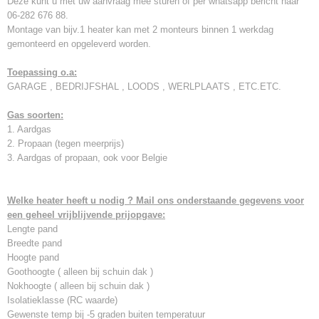
Deze kunt u met uw aanvraag mee sturen of per whatsapp bericht naar
06-282 676 88.
Montage van bijv.1 heater kan met 2 monteurs binnen 1 werkdag
gemonteerd en opgeleverd worden.
Toepassing o.a:
GARAGE , BEDRIJFSHAL , LOODS , WERLPLAATS , ETC.ETC.
Gas soorten:
1. Aardgas
2. Propaan (tegen meerprijs)
3. Aardgas of propaan, ook voor Belgie
Welke heater heeft u nodig ? Mail ons onderstaande gegevens voor
een geheel vrijblijvende prijopgave:
Lengte pand
Breedte pand
Hoogte pand
Goothoogte ( alleen bij schuin dak )
Nokhoogte ( alleen bij schuin dak )
Isolatieklasse (RC waarde)
Gewenste temp bij -5 graden buiten temperatuur