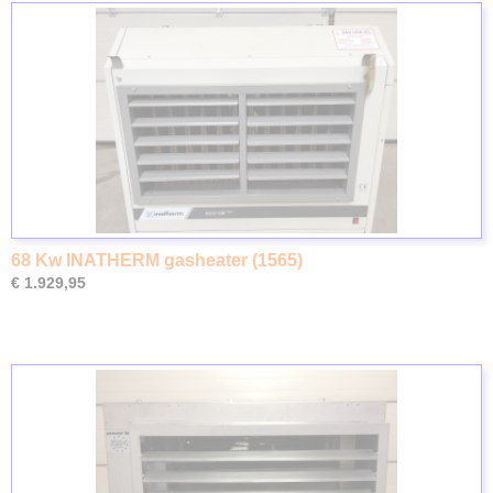
68 Kw INATHERM gasheater (1565)
€ 1.929,95