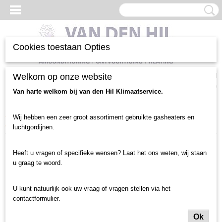
Cookies toestaan Opties
Inloggen
Registreren
Welkom op onze website
UW WINKELWAGEN
Geen producten
(0)
Van harte welkom bij van den Hil Klimaatservice.
Home
>
Verwarming heater
>
Verwarming heater gebruikt
>
50 tot 100 Kw
Wij hebben een zeer groot assortiment gebruikte gasheaters en
Aardgas heaters
>
55 Kw MARK gasheater (3345)
luchtgordijnen.
Heeft u vragen of specifieke wensen? Laat het ons weten, wij staan
u graag te woord.
U kunt natuurlijk ook uw vraag of vragen stellen via het
contactformulier.
Ok