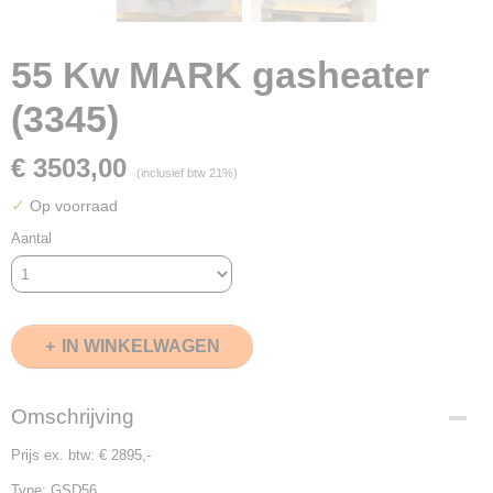
55 Kw MARK gasheater
(3345)
€ 3503,00
(inclusief btw 21%)
✓
Op voorraad
Aantal
IN WINKELWAGEN
Omschrijving
Prijs ex. btw: € 2895,-
Type: GSD56