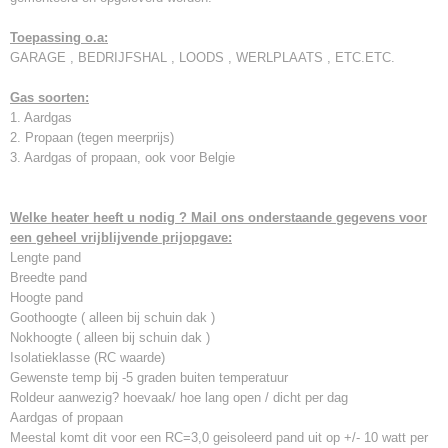
Toepassing o.a:
GARAGE , BEDRIJFSHAL , LOODS , WERLPLAATS , ETC.ETC.
Gas soorten:
1. Aardgas
2. Propaan (tegen meerprijs)
3. Aardgas of propaan, ook voor Belgie
Welke heater heeft u nodig ? Mail ons onderstaande gegevens voor
een geheel vrijblijvende prijopgave:
Lengte pand
Breedte pand
Hoogte pand
Goothoogte ( alleen bij schuin dak )
Nokhoogte ( alleen bij schuin dak )
Isolatieklasse (RC waarde)
Gewenste temp bij -5 graden buiten temperatuur
Roldeur aanwezig? hoevaak/ hoe lang open / dicht per dag
Aardgas of propaan
Meestal komt dit voor een RC=3,0 geisoleerd pand uit op +/- 10 watt per