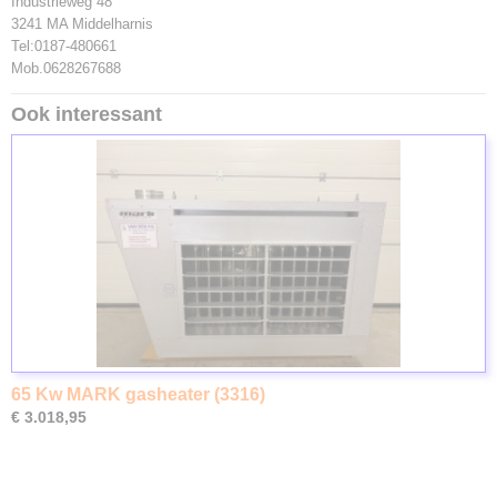
Industrieweg 48
3241 MA Middelharnis
Tel:0187-480661
Mob.0628267688
Ook interessant
65 Kw MARK gasheater (3316)
€ 3.018,95