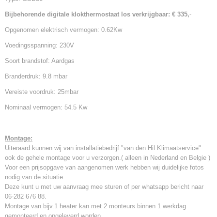
Bijbehorende digitale klokthermostaat los verkrijgbaar: € 335,
-
Opgenomen elektrisch vermogen: 0.62Kw
Voedingsspanning: 230V
Soort brandstof: Aardgas
Branderdruk: 9.8 mbar
Vereiste voordruk: 25mbar
Nominaal vermogen: 54.5 Kw
Montage:
Uiteraard kunnen wij van installatiebedrijf "van den Hil Klimaatservice"
ook de gehele montage voor u verzorgen.( alleen in Nederland en Belgie )
Voor een prijsopgave van aangenomen werk hebben wij duidelijke fotos
nodig van de situatie.
Deze kunt u met uw aanvraag mee sturen of per whatsapp bericht naar
06-282 676 88.
Montage van bijv.1 heater kan met 2 monteurs binnen 1 werkdag
gemonteerd en opgeleverd worden.