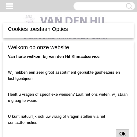
Cookies toestaan Opties
Inloggen
Registreren
Welkom op onze website
UW WINKELWAGEN
Geen producten
(0)
Van harte welkom bij van den Hil Klimaatservice.
Home
>
Verwarming heater
>
Verwarming heater gebruikt
>
50 tot 100 Kw
Wij hebben een zeer groot assortiment gebruikte gasheaters en
Aardgas heaters
>
87 Kw Mark gasheater (3343)
luchtgordijnen.
Heeft u vragen of specifieke wensen? Laat het ons weten, wij staan
u graag te woord.
U kunt natuurlijk ook uw vraag of vragen stellen via het
contactformulier.
Ok