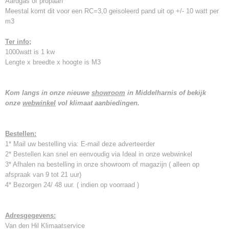
Aardgas of propaan
Meestal komt dit voor een RC=3,0 geisoleerd pand uit op +/- 10 watt per
m3
Ter info;
1000watt is 1 kw
Lengte x breedte x hoogte is M3
Kom langs in onze nieuwe
showroom
in Middelharnis of bekijk
onze
webwinkel
vol klimaat aanbiedingen.
Bestellen:
1* Mail uw bestelling via: E-mail deze adverteerder
2* Bestellen kan snel en eenvoudig via Ideal in onze webwinkel
3* Afhalen na bestelling in onze showroom of magazijn ( alleen op
afspraak van 9 tot 21 uur)
4* Bezorgen 24/ 48 uur. ( indien op voorraad )
Adresgegevens:
Van den Hil Klimaatservice