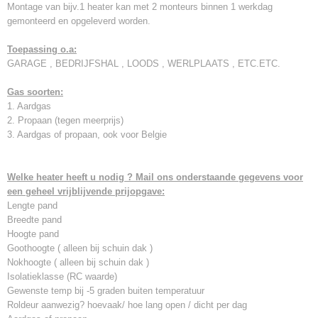
Montage van bijv.1 heater kan met 2 monteurs binnen 1 werkdag
gemonteerd en opgeleverd worden.
Toepassing o.a:
GARAGE , BEDRIJFSHAL , LOODS , WERLPLAATS , ETC.ETC.
Gas soorten:
1. Aardgas
2. Propaan (tegen meerprijs)
3. Aardgas of propaan, ook voor Belgie
Welke heater heeft u nodig ? Mail ons onderstaande gegevens voor
een geheel vrijblijvende prijopgave:
Lengte pand
Breedte pand
Hoogte pand
Goothoogte ( alleen bij schuin dak )
Nokhoogte ( alleen bij schuin dak )
Isolatieklasse (RC waarde)
Gewenste temp bij -5 graden buiten temperatuur
Roldeur aanwezig? hoevaak/ hoe lang open / dicht per dag