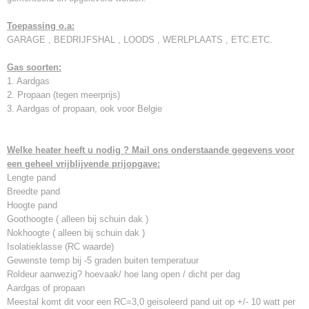
Toepassing o.a:
GARAGE , BEDRIJFSHAL , LOODS , WERLPLAATS , ETC.ETC.
Gas soorten:
1. Aardgas
2. Propaan (tegen meerprijs)
3. Aardgas of propaan, ook voor Belgie
Welke heater heeft u nodig ? Mail ons onderstaande gegevens voor
een geheel vrijblijvende prijopgave:
Lengte pand
Breedte pand
Hoogte pand
Goothoogte ( alleen bij schuin dak )
Nokhoogte ( alleen bij schuin dak )
Isolatieklasse (RC waarde)
Gewenste temp bij -5 graden buiten temperatuur
Roldeur aanwezig? hoevaak/ hoe lang open / dicht per dag
Aardgas of propaan
Meestal komt dit voor een RC=3,0 geisoleerd pand uit op +/- 10 watt per