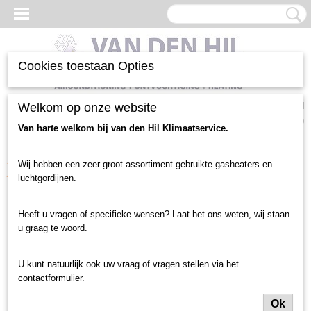
Cookies toestaan Opties
Inloggen
Registreren
Welkom op onze website
UW WINKELWAGEN
Geen producten
(0)
Van harte welkom bij van den Hil Klimaatservice.
Home
>
Verwarming heater
>
Verwarming heater gebruikt
>
30 tot 49Kw
Wij hebben een zeer groot assortiment gebruikte gasheaters en
Aardgas heaters
>
40 Kw MARK gasheater (2772)
luchtgordijnen.
Heeft u vragen of specifieke wensen? Laat het ons weten, wij staan
u graag te woord.
U kunt natuurlijk ook uw vraag of vragen stellen via het
contactformulier.
Ok