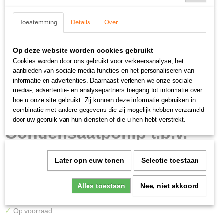
Toestemming
Details
Over
Op deze website worden cookies gebruikt
Cookies worden door ons gebruikt voor verkeersanalyse, het
aanbieden van sociale media-functies en het personaliseren van
informatie en advertenties. Daarnaast verlenen we onze sociale
media-, advertentie- en analysepartners toegang tot informatie over
hoe u onze site gebruikt. Zij kunnen deze informatie gebruiken in
combinatie met andere gegevens die zij mogelijk hebben verzameld
door uw gebruik van hun diensten of die u hen hebt verstrekt.
Condensaatpomp t.b.v.
MARK GS+ 35 t/m GS+100
Later opnieuw tonen
Selectie toestaan
(1 stuks voorradig)
Alles toestaan
Nee, niet akkoord
€ 272,25
(inclusief btw 21%)
✓
Op voorraad