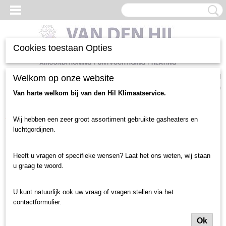
Cookies toestaan Opties
Inloggen
Registreren
Welkom op onze website
UW WINKELWAGEN
Geen producten
(0)
Van harte welkom bij van den Hil Klimaatservice.
Home
>
Verwarming heater
>
Toebehoren verwarming heater
>
Wij hebben een zeer groot assortiment gebruikte gasheaters en
Condensaatpomp t.b.v. MARK GS+ 35 t/m GS+100 (1 stuks voorradig)
luchtgordijnen.
Heeft u vragen of specifieke wensen? Laat het ons weten, wij staan
u graag te woord.
U kunt natuurlijk ook uw vraag of vragen stellen via het
contactformulier.
Ok