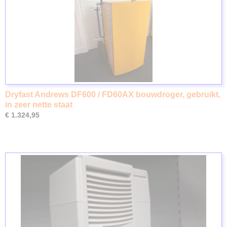
Dryfast Andrews DF600 / FD60AX bouwdroger, gebruikt,
in zeer nette staat
€ 1.324,95