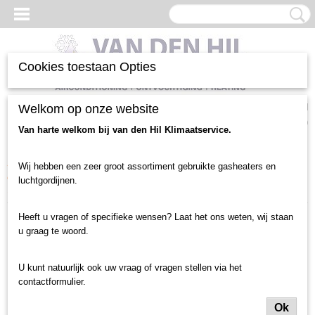
Cookies toestaan Opties
Inloggen
Registreren
Welkom op onze website
UW WINKELWAGEN
Geen producten
(0)
Van harte welkom bij van den Hil Klimaatservice.
Home
>
Luchtgordijnen en toebehoren
>
Luchtgordijnen nieuw
>
Wij hebben een zeer groot assortiment gebruikte gasheaters en
deurbreedte tot 2 meter
>
Elektrisch 400V
>
Thermoscreens C2 2000E
luchtgordijnen.
18Kw / 380-400 volt
Heeft u vragen of specifieke wensen? Laat het ons weten, wij staan
u graag te woord.
U kunt natuurlijk ook uw vraag of vragen stellen via het
contactformulier.
Ok