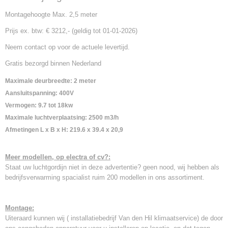
Montagehoogte Max. 2,5 meter
Prijs ex. btw: € 3212,- (geldig tot 01-01-2026)
Neem contact op voor de actuele levertijd.
Gratis bezorgd binnen Nederland
Maximale deurbreedte: 2 meter
Aansluitspanning: 400V
Vermogen: 9.7 tot 18kw
Maximale luchtverplaatsing: 2500 m3/h
Afmetingen L x B x H: 219.6 x 39.4 x 20,9
Meer modellen, op electra of cv?:
Staat uw luchtgordijn niet in deze advertentie? geen nood, wij hebben als
bedrijfsverwarming spacialist ruim 200 modellen in ons assortiment.
Montage:
Uiteraard kunnen wij ( installatiebedrijf Van den Hil klimaatservice) de door