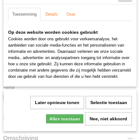
Toestemming
Details
Over
Op deze website worden cookies gebruikt
Thermoscreens C2 2000E
Cookies worden door ons gebruikt voor verkeersanalyse, het
aanbieden van sociale media-functies en het personaliseren van
18Kw / 380-400 volt
informatie en advertenties. Daarnaast verlenen we onze sociale
media-, advertentie- en analysepartners toegang tot informatie over
hoe u onze site gebruikt. Zij kunnen deze informatie gebruiken in
€ 3886,52
(inclusief btw 21%)
combinatie met andere gegevens die zij mogelijk hebben verzameld
door uw gebruik van hun diensten of die u hen hebt verstrekt.
✓
Op voorraad
Aantal
Later opnieuw tonen
Selectie toestaan
IN WINKELWAGEN
Alles toestaan
Nee, niet akkoord
Omschrijving