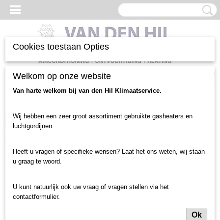
Cookies toestaan Opties
Inloggen
Registreren
Welkom op onze website
UW WINKELWAGEN
Geen producten
(0)
Van harte welkom bij van den Hil Klimaatservice.
Home
>
Luchtgordijnen en toebehoren
>
Luchtgordijnen nieuw
>
Wij hebben een zeer groot assortiment gebruikte gasheaters en
deurbreedte tot 1.5 meter
>
Centrale Verwarming
>
VTS Defender
luchtgordijnen.
150WHN luchtgordijn (1365) NIEUW
Heeft u vragen of specifieke wensen? Laat het ons weten, wij staan
u graag te woord.
U kunt natuurlijk ook uw vraag of vragen stellen via het
contactformulier.
Ok