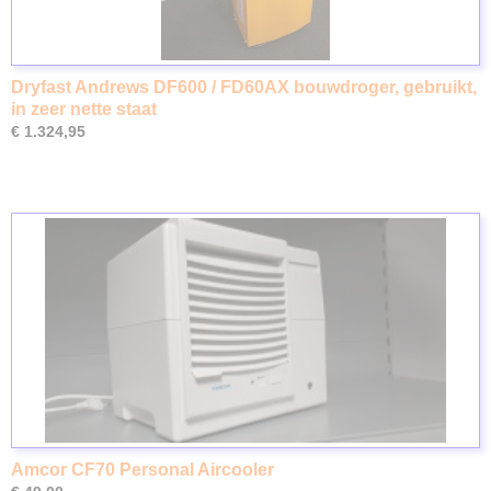
Dryfast Andrews DF600 / FD60AX bouwdroger, gebruikt,
in zeer nette staat
€ 1.324,95
Amcor CF70 Personal Aircooler