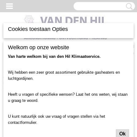
Cookies toestaan Opties
Inloggen
Registreren
Welkom op onze website
UW WINKELWAGEN
Geen producten
(0)
Van harte welkom bij van den Hil Klimaatservice.
Home
>
Luchtgordijnen en toebehoren
>
Luchtgordijn gebruikt
>
Wij hebben een zeer groot assortiment gebruikte gasheaters en
deurbreedte tot 2.5 meter
>
Centrale Verwarming
>
Gelu luchtgordijn
luchtgordijnen.
(2602)
Heeft u vragen of specifieke wensen? Laat het ons weten, wij staan
u graag te woord.
U kunt natuurlijk ook uw vraag of vragen stellen via het
contactformulier.
Ok