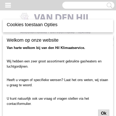
Cookies toestaan Opties
Inloggen
Registreren
Welkom op onze website
UW WINKELWAGEN
Geen producten
(0)
Van harte welkom bij van den Hil Klimaatservice.
Home
>
Luchtgordijnen en toebehoren
>
Luchtgordijn gebruikt
>
Wij hebben een zeer groot assortiment gebruikte gasheaters en
deurbreedte tot 1 meter
>
Centrale Verwarming
>
LSA luchtgordijn (690)
luchtgordijnen.
Heeft u vragen of specifieke wensen? Laat het ons weten, wij staan
u graag te woord.
U kunt natuurlijk ook uw vraag of vragen stellen via het
contactformulier.
Ok