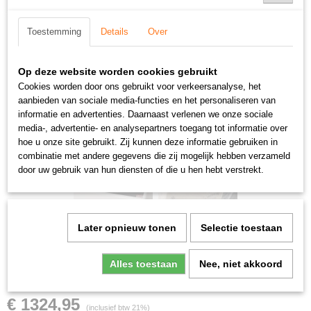
Toestemming
Details
Over
Op deze website worden cookies gebruikt
Cookies worden door ons gebruikt voor verkeersanalyse, het
aanbieden van sociale media-functies en het personaliseren van
informatie en advertenties. Daarnaast verlenen we onze sociale
media-, advertentie- en analysepartners toegang tot informatie over
hoe u onze site gebruikt. Zij kunnen deze informatie gebruiken in
combinatie met andere gegevens die zij mogelijk hebben verzameld
door uw gebruik van hun diensten of die u hen hebt verstrekt.
Later opnieuw tonen
Selectie toestaan
Alles toestaan
Nee, niet akkoord
LSA luchtgordijn (690)
€ 1324,95
(inclusief btw 21%)