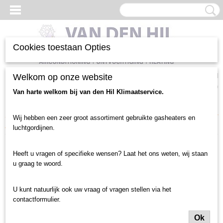
Cookies toestaan Opties
Inloggen
Registreren
Welkom op onze website
UW WINKELWAGEN
Geen producten
(0)
Van harte welkom bij van den Hil Klimaatservice.
Home
>
Bouwdrogers / Ventilatoren
>
Bouwdrogers gebruikt
>
Bouwdroger
Wij hebben een zeer groot assortiment gebruikte gasheaters en
gebruikt
>
Dryfast DH150 / Trotec TTK1500 Bouwdroger (3075)
luchtgordijnen.
Heeft u vragen of specifieke wensen? Laat het ons weten, wij staan
u graag te woord.
U kunt natuurlijk ook uw vraag of vragen stellen via het
contactformulier.
Ok